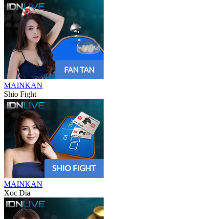
MAINKAN
Shio Fight
MAINKAN
Xoc Dia