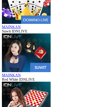
MAINKAN
Suwit IDNLIVE
MAINKAN
Red White IDNLIVE