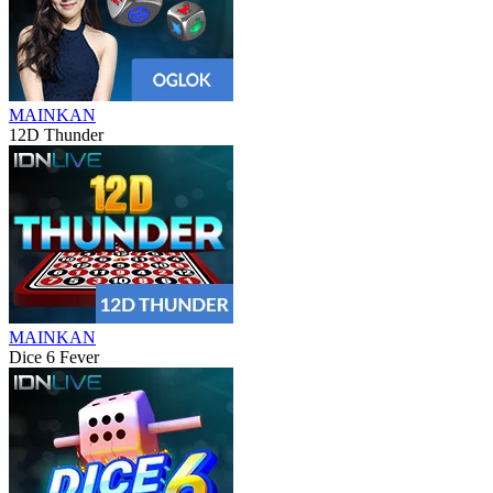
MAINKAN
12D Thunder
MAINKAN
Dice 6 Fever