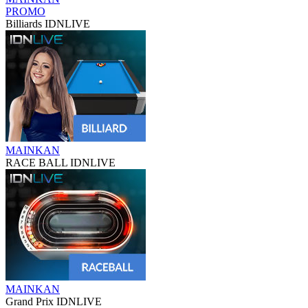
PROMO
Billiards IDNLIVE
MAINKAN
RACE BALL IDNLIVE
MAINKAN
Grand Prix IDNLIVE