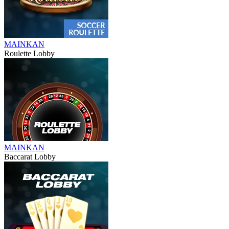
MAINKAN
Roulette Lobby
MAINKAN
Baccarat Lobby