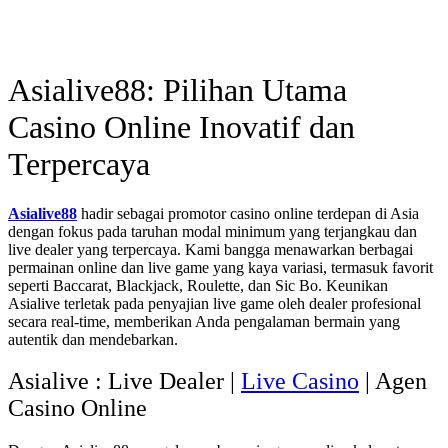
Asialive88: Pilihan Utama
Casino Online Inovatif dan
Terpercaya
Asialive88
hadir sebagai promotor casino online terdepan di Asia
dengan fokus pada taruhan modal minimum yang terjangkau dan
live dealer yang terpercaya. Kami bangga menawarkan berbagai
permainan online dan live game yang kaya variasi, termasuk favorit
seperti Baccarat, Blackjack, Roulette, dan Sic Bo. Keunikan
Asialive terletak pada penyajian live game oleh dealer profesional
secara real-time, memberikan Anda pengalaman bermain yang
autentik dan mendebarkan.
Asialive : Live Dealer |
Live Casino
| Agen
Casino Online