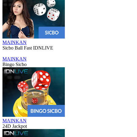
MAINKAN
Sicbo Ball Fast IDNLIVE
MAINKAN
Bingo Sicbo
MAINKAN
24D Jackpot