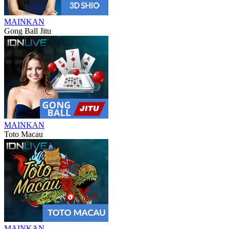
MAINKAN
Gong Ball Jitu
MAINKAN
Toto Macau
MAINKAN