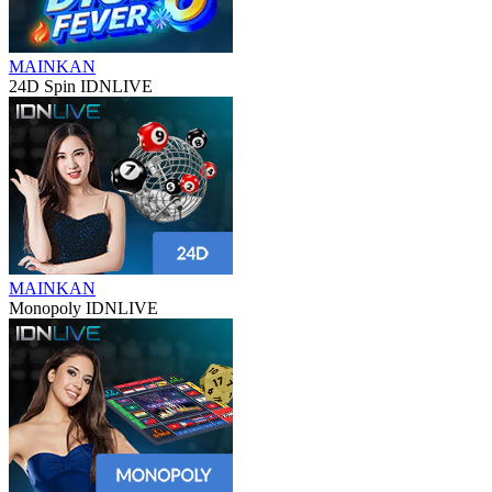
MAINKAN
24D Spin IDNLIVE
MAINKAN
Monopoly IDNLIVE