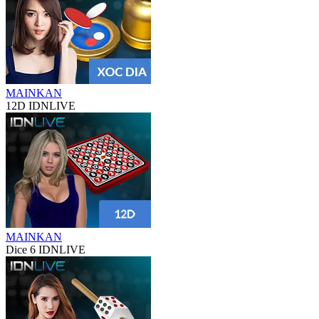
MAINKAN
12D IDNLIVE
MAINKAN
Dice 6 IDNLIVE