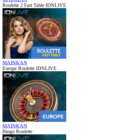
Roulette 2 Fast Table IDNLIVE
MAINKAN
Europe Roulette IDNLIVE
MAINKAN
Bingo Roulette