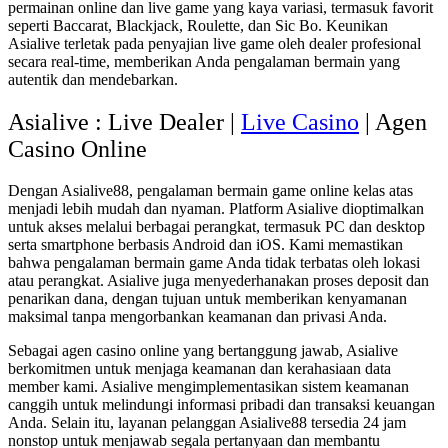
permainan online dan live game yang kaya variasi, termasuk favorit
seperti Baccarat, Blackjack, Roulette, dan Sic Bo. Keunikan
Asialive terletak pada penyajian live game oleh dealer profesional
secara real-time, memberikan Anda pengalaman bermain yang
autentik dan mendebarkan.
Asialive : Live Dealer |
Live Casino
| Agen
Casino Online
Dengan Asialive88, pengalaman bermain game online kelas atas
menjadi lebih mudah dan nyaman. Platform Asialive dioptimalkan
untuk akses melalui berbagai perangkat, termasuk PC dan desktop
serta smartphone berbasis Android dan iOS. Kami memastikan
bahwa pengalaman bermain game Anda tidak terbatas oleh lokasi
atau perangkat. Asialive juga menyederhanakan proses deposit dan
penarikan dana, dengan tujuan untuk memberikan kenyamanan
maksimal tanpa mengorbankan keamanan dan privasi Anda.
Sebagai agen casino online yang bertanggung jawab, Asialive
berkomitmen untuk menjaga keamanan dan kerahasiaan data
member kami. Asialive mengimplementasikan sistem keamanan
canggih untuk melindungi informasi pribadi dan transaksi keuangan
Anda. Selain itu, layanan pelanggan Asialive88 tersedia 24 jam
nonstop untuk menjawab segala pertanyaan dan membantu