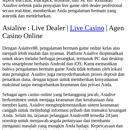
seperti Baccarat, Blackjack, Roulette, dan Sic Bo. Keunikan
Asialive terletak pada penyajian live game oleh dealer profesional
secara real-time, memberikan Anda pengalaman bermain yang
autentik dan mendebarkan.
Asialive : Live Dealer |
Live Casino
| Agen
Casino Online
Dengan Asialive88, pengalaman bermain game online kelas atas
menjadi lebih mudah dan nyaman. Platform Asialive dioptimalkan
untuk akses melalui berbagai perangkat, termasuk PC dan desktop
serta smartphone berbasis Android dan iOS. Kami memastikan
bahwa pengalaman bermain game Anda tidak terbatas oleh lokasi
atau perangkat. Asialive juga menyederhanakan proses deposit dan
penarikan dana, dengan tujuan untuk memberikan kenyamanan
maksimal tanpa mengorbankan keamanan dan privasi Anda.
Sebagai agen casino online yang bertanggung jawab, Asialive
berkomitmen untuk menjaga keamanan dan kerahasiaan data
member kami. Asialive mengimplementasikan sistem keamanan
canggih untuk melindungi informasi pribadi dan transaksi keuangan
Anda. Selain itu, layanan pelanggan Asialive88 tersedia 24 jam
nonstop untuk menjawab segala pertanyaan dan membantu
mengatasi masalah yang mungkin Anda hadapi. Kepercayaan dan