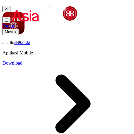
✕
Daftar
Masuk
Beranda
asialive88
Aplikasi Mobile
Download