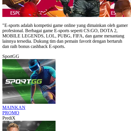
"E-sports adalah kompetisi game online yang dimainkan oleh gamer
profesional. Berbagai game E-sports seperti CS:GO, DOTA 2,
MOBILE LEGENDS, LOL, PUBG, FIFA, dan game menantang
lainnya tersedia. Dukung tim dan pemain favorit dengan bertaruh
dan raih bonus cashback E-sports.
SportGG
MAINKAN
PROMO
PrediX