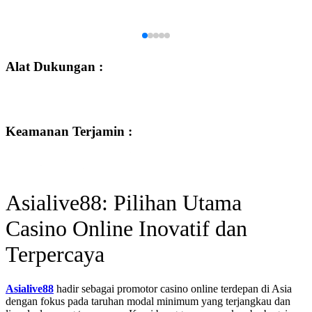
Alat Dukungan :
Keamanan Terjamin :
Asialive88: Pilihan Utama
Casino Online Inovatif dan
Terpercaya
Asialive88
hadir sebagai promotor casino online terdepan di Asia
dengan fokus pada taruhan modal minimum yang terjangkau dan