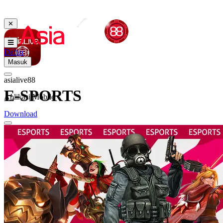
✕
Daftar
Masuk
asialive88
E-SPORTS
Aplikasi Mobile
Download