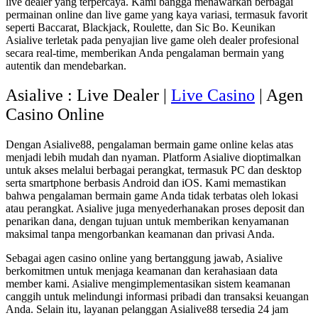
live dealer yang terpercaya. Kami bangga menawarkan berbagai
permainan online dan live game yang kaya variasi, termasuk favorit
seperti Baccarat, Blackjack, Roulette, dan Sic Bo. Keunikan
Asialive terletak pada penyajian live game oleh dealer profesional
secara real-time, memberikan Anda pengalaman bermain yang
autentik dan mendebarkan.
Asialive : Live Dealer |
Live Casino
| Agen
Casino Online
Dengan Asialive88, pengalaman bermain game online kelas atas
menjadi lebih mudah dan nyaman. Platform Asialive dioptimalkan
untuk akses melalui berbagai perangkat, termasuk PC dan desktop
serta smartphone berbasis Android dan iOS. Kami memastikan
bahwa pengalaman bermain game Anda tidak terbatas oleh lokasi
atau perangkat. Asialive juga menyederhanakan proses deposit dan
penarikan dana, dengan tujuan untuk memberikan kenyamanan
maksimal tanpa mengorbankan keamanan dan privasi Anda.
Sebagai agen casino online yang bertanggung jawab, Asialive
berkomitmen untuk menjaga keamanan dan kerahasiaan data
member kami. Asialive mengimplementasikan sistem keamanan
canggih untuk melindungi informasi pribadi dan transaksi keuangan
Anda. Selain itu, layanan pelanggan Asialive88 tersedia 24 jam