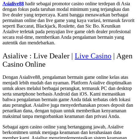
Asialive88
hadir sebagai promotor casino online terdepan di Asia
dengan fokus pada taruhan modal minimum yang terjangkau dan
live dealer yang terpercaya. Kami bangga menawarkan berbagai
permainan online dan live game yang kaya variasi, termasuk favorit
seperti Baccarat, Blackjack, Roulette, dan Sic Bo. Keunikan
Asialive terletak pada penyajian live game oleh dealer profesional
secara real-time, memberikan Anda pengalaman bermain yang
autentik dan mendebarkan.
Asialive : Live Dealer |
Live Casino
| Agen
Casino Online
Dengan Asialive88, pengalaman bermain game online kelas atas
menjadi lebih mudah dan nyaman. Platform Asialive dioptimalkan
untuk akses melalui berbagai perangkat, termasuk PC dan desktop
serta smartphone berbasis Android dan iOS. Kami memastikan
bahwa pengalaman bermain game Anda tidak terbatas oleh lokasi
atau perangkat. Asialive juga menyederhanakan proses deposit dan
penarikan dana, dengan tujuan untuk memberikan kenyamanan
maksimal tanpa mengorbankan keamanan dan privasi Anda.
Sebagai agen casino online yang bertanggung jawab, Asialive
berkomitmen untuk menjaga keamanan dan kerahasiaan data
member kami. Asialive mengimplementasikan sistem keamanan