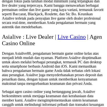
dengan fokus pada taruhan modal minimum yang terjangkau dan
live dealer yang terpercaya. Kami bangga menawarkan berbagai
permainan online dan live game yang kaya variasi, termasuk favorit
seperti Baccarat, Blackjack, Roulette, dan Sic Bo. Keunikan
Asialive terletak pada penyajian live game oleh dealer profesional
secara real-time, memberikan Anda pengalaman bermain yang
autentik dan mendebarkan.
Asialive : Live Dealer |
Live Casino
| Agen
Casino Online
Dengan Asialive88, pengalaman bermain game online kelas atas
menjadi lebih mudah dan nyaman. Platform Asialive dioptimalkan
untuk akses melalui berbagai perangkat, termasuk PC dan desktop
serta smartphone berbasis Android dan iOS. Kami memastikan
bahwa pengalaman bermain game Anda tidak terbatas oleh lokasi
atau perangkat. Asialive juga menyederhanakan proses deposit dan
penarikan dana, dengan tujuan untuk memberikan kenyamanan
maksimal tanpa mengorbankan keamanan dan privasi Anda.
Sebagai agen casino online yang bertanggung jawab, Asialive
berkomitmen untuk menjaga keamanan dan kerahasiaan data
member kami. Asialive mengimplementasikan sistem keamanan
canggih untuk melindungi informasi pribadi dan transaksi keuangan