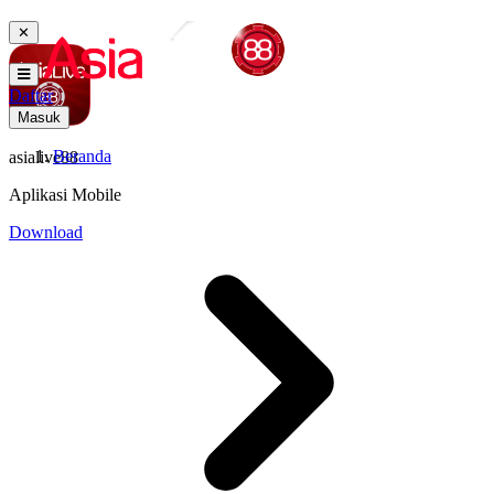
✕
Daftar
Masuk
Beranda
asialive88
Aplikasi Mobile
Download