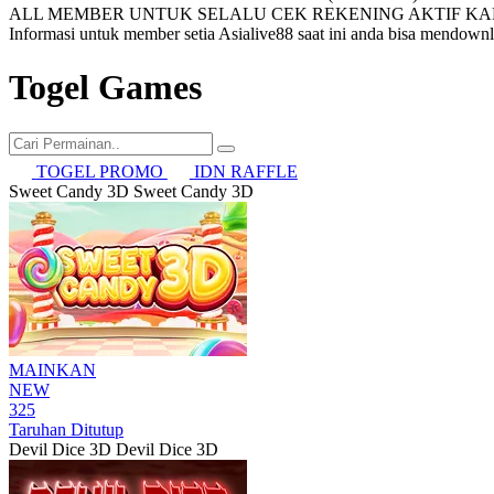
ALL MEMBER UNTUK SELALU CEK REKENING AKTIF KAM
Informasi untuk member setia Asialive88 saat ini anda bisa mendownl
Togel Games
TOGEL
PROMO
IDN RAFFLE
Sweet Candy 3D
Sweet Candy 3D
MAINKAN
NEW
325
Taruhan Ditutup
Devil Dice 3D
Devil Dice 3D