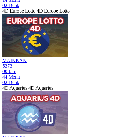
01
Detik
4D Europe Lotto
4D Europe Lotto
MAINKAN
5373
00
Jam
44
Menit
01
Detik
4D Aquarius
4D Aquarius