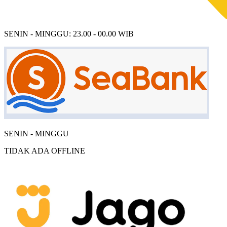
SENIN - MINGGU: 23.00 - 00.00 WIB
SENIN - MINGGU
TIDAK ADA OFFLINE