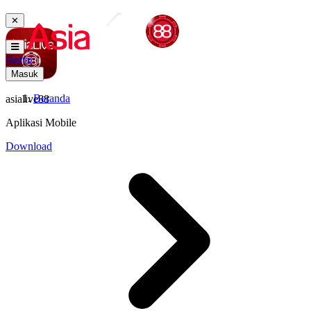
✕
Daftar
Masuk
Beranda
asialive88
Aplikasi Mobile
Download