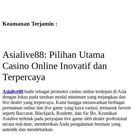
Keamanan Terjamin :
Asialive88: Pilihan Utama
Casino Online Inovatif dan
Terpercaya
Asialive88
hadir sebagai promotor casino online terdepan di Asia
dengan fokus pada taruhan modal minimum yang terjangkau dan
live dealer yang terpercaya. Kami bangga menawarkan berbagai
permainan online dan live game yang kaya variasi, termasuk favorit
seperti Baccarat, Blackjack, Roulette, dan Sic Bo. Keunikan
Asialive terletak pada penyajian live game oleh dealer profesional
secara real-time, memberikan Anda pengalaman bermain yang
autentik dan mendebarkan.