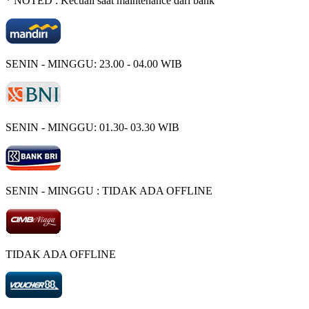
* NOTED : Kecuali saat maintenance dari bank
SENIN - MINGGU: 23.00 - 04.00 WIB
SENIN - MINGGU: 01.30- 03.30 WIB
SENIN - MINGGU : TIDAK ADA OFFLINE
TIDAK ADA OFFLINE