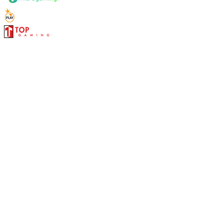
10
Galaxy A56 5G
*Syarat & Ketentuan dapat berubah sewaktu-waktu.
11
INFINIX XPAD GT
12
POCO X7 Pro 5G
13
Realme 15 8GB+10GB
14
Vivo V60 Lite 5G