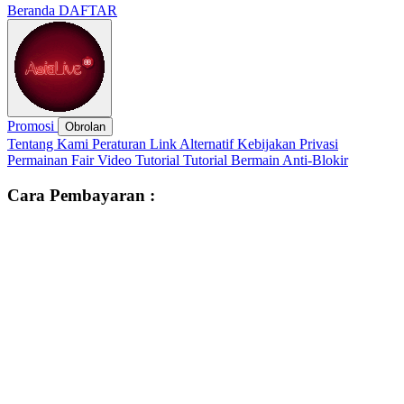
Beranda
Hadiah Peringkat Global
DAFTAR
ASIALIVE88 Memberikan BONUS Untuk Para Member Setia
E. FRIDAY MANIA
- Untuk mendapatkan BINTANG MYSTERY BOX anda diharuskan
ASIALIVE88 Setiap Harinya.
mencapai TURNOVER yang Telah ditentukan setiap hari .
PRIZE
- Jika Anda Mendapatkan Tiket Pada Hari Sabtu Dan Minggu, Tiket
Tersebut Berlaku 1x24 Jam. ( tidak dapat di gunakan di hari berikutnya)
GRAND PRIZE DAN HADIAH
HIBURAN
Sabtu : 1x24 Jam
Promosi
Obrolan
Bola Pertama
500.000
F. SATURDAY NIGHT FEVER
Tentang Kami
Peraturan
Link Alternatif
Kebijakan Privasi
Minggu : 1x24 Jam
Permainan Fair
Video Tutorial
Tutorial Bermain
Anti-Blokir
1
Xmax 250 Tech Max
Cara Pembayaran :
Bola Kedua
400.000
2
Honda PCX 160
G. SUNDAY VIP
Bola Ketiga
300.000
3
Galaxy Z Fold7
Bola Keempat
200.000
Syarat & Ketentuan