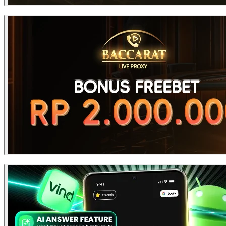
pukul 19:00 WIB
Hadiah akan dibagikan pada tanggal 17 Agustus 2026.
Kemenangan Akan Di Batalkan Apabila Terdapat Melakukan
BONUS FREE CHIPS CASINO PROXY BETTING 500K
Taruhan 2 sisi ( Safety Bet ) Gantungan Free Spin, Kesamaan
IP, Kesalahan Data Member (Tidak Valid). Dan Apabila Di
Temukan Adanya Indikasi Kecurangan.
Syarat dan ketentuan:
Pihak GRAND TURNOVER KEMERDEKAAN Berhak
Untuk Mengubah, Menolak, Membatalkan Atau Menutup
1. Berlaku untuk semua pemain yang main di casino proxy betting
Semua Promosi Sesuai Dengan Ketentuan Yang Berlaku
Basic
7.000.000 : 350.000
2. pemain wajib deposit 5.000.000 untuk claim bonus free chips 500.000 dan harus masuk
Tanpa Ada Pemberitahuan Sebelumnya.
Kupon
= 20 Kupon
ke permainan casino proxy betting secara Bersamaan dengan bonus yang telah di berikan.
Keputusan GRAND TURNOVER KEMERDEKAAN
* berlaku juga untuk pemain yang sudah memiliki saldo 5.000.000 dan ingin bermain di
Bersifat Mutlak Dan Tidak Dapat Di Ganggu Gugat.
casino proxy betting juga berhak claim bonus free chips 500.000 , dengan ketentuan harus
main di casino proxy betting.
3. bonus free chips 500.000 hanya boleh dimainkan di casino proxy betting , jika bonus free
Bonus
7.000.000 :
chips dimainkan di provider game lainnya , maka bonus akan di Tarik / dianggap hangus.
Extra
3.500.000 = 2 Kupon
4. Untuk melakukan withdraw pemain harus mencapai 3x Turnover dari nilai BONUS
Kupon
Contoh :
BONUS Rp 500.000 x 3 = 1.500.000 ( Turnover yang harus di capai )
5. Pihak kami berhak untuk mengubah, menolak, membatalkan atau menutup semua
promosi sesuai dengan ketentuan yang berlaku tanpa ada pemberitahuan sebelumnya.
Promo ini memberikan Free Bet senilai Rp 2.000.000 untuk
TOTAL
22 KUPON
6. Keputusan kami untuk Promo ini adalah Mutlak dan Tidak dapat di Ganggu Gugat.
permainan Casino Proxy Betting.
Berlaku bagi member yang mencapai turnover minimal Rp
5.000.000 dari permainan Casino Proxy Betting.
Setiap member hanya dapat melakukan klaim 1 kali (1x claim