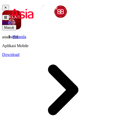
✕
Daftar
Masuk
Beranda
asialive88
Aplikasi Mobile
Download