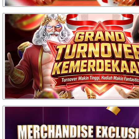
MERDEKA LUCKYDRAW FESTIVAL OF
CHAMPIONS 2026
Total
Total
Rank
Hadiah
Pemenang
Hadiah
Rp
Rp
1
1
3.000.000
3.000.000
Rp
Rp
2 - 3
2
2.500.000
5.000.000
Rp
Rp
4 - 5
2
GRAND TURNOVER KEMERDEKAAN
2.000.000
4.000.000
Rp
Rp
Total
Total
6 - 10
5
Rank
Hadiah
1.000.000
5.000.000
Pemenang
Hadiah