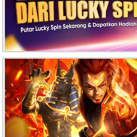
Rp
Rp
Rp
11 - 20
Rp 500.000
10
1
1
5.000.000
5.000.000
5.000.000
Rp
Rp
Rp
21 - 40
Rp 250.000
20
2 - 3
2
5.000.000
2.500.000
5.000.000
Rp
Rp
Rp
41 - 70
Rp 200.000
30
4 - 6
3
6.000.000
2.000.000
6.000.000
Merchandise Exclusive Dari Lucky Spin
Rp
Rp
Rp
71 - 110
Rp 100.000
40
7 - 10
4
4.000.000
1.000.000
4.000.000
Promo ini berlaku untuk semua member yang terdaftar dan
aktif bermain.
Rp
Rp
Untuk ikut serta dalam event ini member hanya perlu
111 - 160
Rp 50.000
50
11 - 20
Rp 750.000
10
2.500.000
7.500.000
mengumpulkan Turnover untuk mendapatkan Tiket Lucky
Spin.
Merchandise akan muncul di DewaFortune atau Lucky Spin
Rp
Rp
mulai tanggal 9 Maret
2026
.
161 - 260
Rp 25.000
100
21 - 35
Rp 500.000
15
2.500.000
7.500.000
Event ini GRATIS tanpa di pungut biaya apapun.
Untuk Pemenang wajib mengisi form Claim yang tersedia di
dalam menu BONUS, Form Claim akan hilang dalam kurun
Rp
Rp