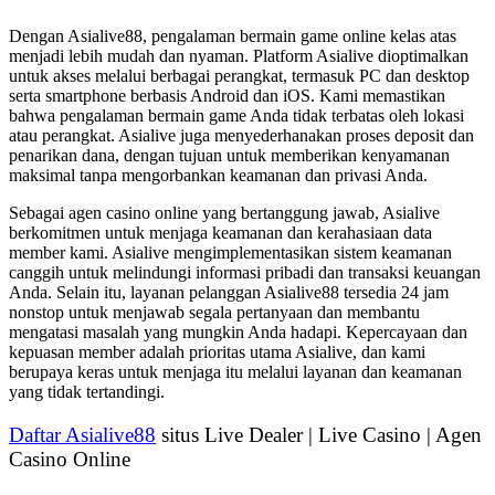
30
Bonus Free Chip 1,250,000
Dengan Asialive88, pengalaman bermain game online kelas atas
menjadi lebih mudah dan nyaman. Platform Asialive dioptimalkan
untuk akses melalui berbagai perangkat, termasuk PC dan desktop
serta smartphone berbasis Android dan iOS. Kami memastikan
31
Bonus Free Chip 1,200,000
bahwa pengalaman bermain game Anda tidak terbatas oleh lokasi
atau perangkat. Asialive juga menyederhanakan proses deposit dan
penarikan dana, dengan tujuan untuk memberikan kenyamanan
maksimal tanpa mengorbankan keamanan dan privasi Anda.
32
Bonus Free Chip 1,150,000
Sebagai agen casino online yang bertanggung jawab, Asialive
berkomitmen untuk menjaga keamanan dan kerahasiaan data
member kami. Asialive mengimplementasikan sistem keamanan
canggih untuk melindungi informasi pribadi dan transaksi keuangan
Anda. Selain itu, layanan pelanggan Asialive88 tersedia 24 jam
33
Bonus Free Chip 1,100,000
nonstop untuk menjawab segala pertanyaan dan membantu
mengatasi masalah yang mungkin Anda hadapi. Kepercayaan dan
kepuasan member adalah prioritas utama Asialive, dan kami
berupaya keras untuk menjaga itu melalui layanan dan keamanan
34
Bonus Free Chip 1,050,000
yang tidak tertandingi.
Daftar Asialive88
situs Live Dealer | Live Casino | Agen
Casino Online
35
Bonus Free Chip 1,000,000