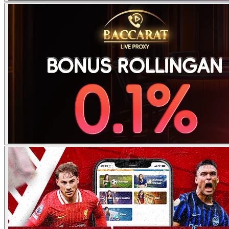
CASHBACK BACCARAT LIVE PROXY 2.5%
MIN
MAX
PERMAINAN
BONUS
T
BONUS
BONUS
BACCARAT
Rp
Rp
2.5%
4
LIVE PROXY
100.000
5.000.000
Member berhak mendapatkan
Cashback Baccarat Live
Proxy 2.5%
dari total kekalahan setiap minggu (periode
Senin - Minggu
).
Cashback akan dibagikan setiap
hari Senin
dan dikreditkan
ROLLINGAN BACCARAT LIVE PROXY 0.1 %
langsung ke saldo akun member yang terdaftar di
Asialive88
.
Untuk mendapatkan cashback, member wajib memenuhi
MIN
MAX
PERMAINAN
BONUS
minimal Turnover (TO) 4x dari total kekalahan
dalam
BONUS
BONUS
periode yang sama.
Contoh: Kekalahan Rp2.000.000 Minimal TO Rp8.000.000.
BACCARAT
Rp
Rp
0.1%