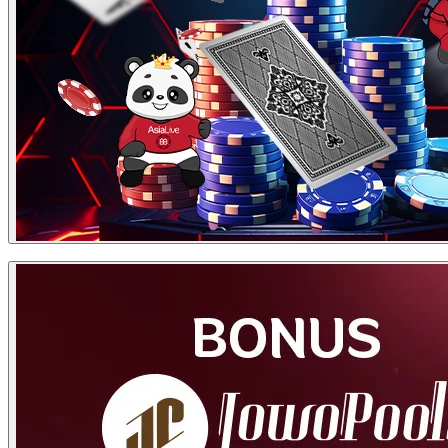
Hadiah Periode Ke 1, 2, 3
JUARA
HADIAH
BONUS FREE CHIP
1
3.000.000
Kupon Big or Small
BONUS FREE CHIP
2
2.500.000
BONUS FREE CHIP
Range TO
Kupon
3
2.000.000