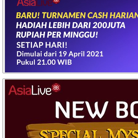
45,000,001 - 55,000,000
6 Kupon
55,000,001 - 65,000,000
7 Kupon
65,000,001 - 80,000,000
8 Kupon
80,000,001 - 100,000,000
9 Kupon
Turnover/Rollingan bermain : Rp. 500.001 - Rp.
1.500.000 = 2 Kupon
Turnover/Rollingan bermain : Rp. 1.500.001 - Rp.
3.000.000 = 5 Kupon
> 100,000,000
10 Kupon
Turnover/Rollingan bermain : Rp. 3.000.001 - Rp.
A. MONDAY WARMUP
5.000.000 = 8 Kupon
Turnover/Rollingan bermain : Lebih dari > Rp. 5.000.001
= 12 Kupon