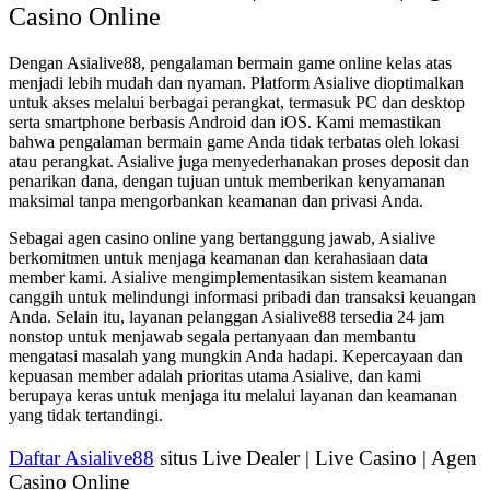
Casino Online
Dengan Asialive88, pengalaman bermain game online kelas atas
41
Bonus Free Chip 700,000
menjadi lebih mudah dan nyaman. Platform Asialive dioptimalkan
untuk akses melalui berbagai perangkat, termasuk PC dan desktop
serta smartphone berbasis Android dan iOS. Kami memastikan
bahwa pengalaman bermain game Anda tidak terbatas oleh lokasi
42
Bonus Free Chip 650,000
atau perangkat. Asialive juga menyederhanakan proses deposit dan
penarikan dana, dengan tujuan untuk memberikan kenyamanan
maksimal tanpa mengorbankan keamanan dan privasi Anda.
Sebagai agen casino online yang bertanggung jawab, Asialive
43
Bonus Free Chip 600,000
berkomitmen untuk menjaga keamanan dan kerahasiaan data
member kami. Asialive mengimplementasikan sistem keamanan
canggih untuk melindungi informasi pribadi dan transaksi keuangan
Anda. Selain itu, layanan pelanggan Asialive88 tersedia 24 jam
nonstop untuk menjawab segala pertanyaan dan membantu
44
Bonus Free Chip 550,000
mengatasi masalah yang mungkin Anda hadapi. Kepercayaan dan
kepuasan member adalah prioritas utama Asialive, dan kami
berupaya keras untuk menjaga itu melalui layanan dan keamanan
yang tidak tertandingi.
45
Bonus Free Chip 500,000
Daftar Asialive88
situs Live Dealer | Live Casino | Agen
Casino Online