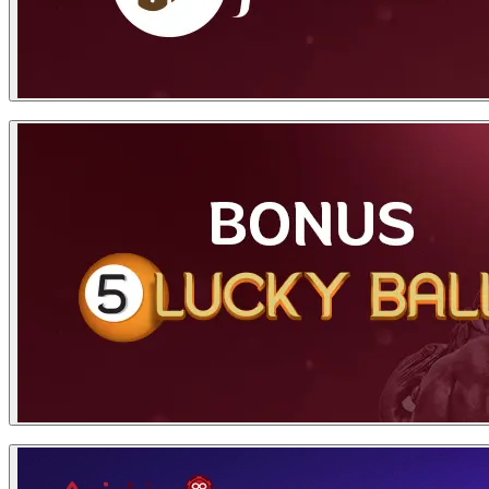
1,250,000 - 5,500,000
1 Kupon
BONUS FREE CHIP
4
1.500.000
5,500,001 - 12,500,000
2 Kupon
BONUS FREE CHIP
5
1.000.000
12,500,001 - 25,000,000
3 Kupon
25,000,001 - 35,000,000
4 Kupon
35,000,001 - 45,000,000
5 Kupon