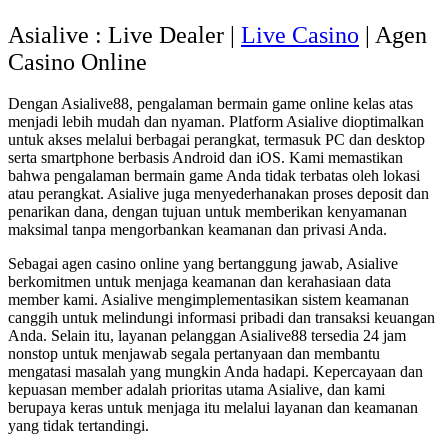
Asialive : Live Dealer |
Live Casino
| Agen
Casino Online
Dengan Asialive88, pengalaman bermain game online kelas atas
menjadi lebih mudah dan nyaman. Platform Asialive dioptimalkan
untuk akses melalui berbagai perangkat, termasuk PC dan desktop
serta smartphone berbasis Android dan iOS. Kami memastikan
bahwa pengalaman bermain game Anda tidak terbatas oleh lokasi
atau perangkat. Asialive juga menyederhanakan proses deposit dan
penarikan dana, dengan tujuan untuk memberikan kenyamanan
maksimal tanpa mengorbankan keamanan dan privasi Anda.
Sebagai agen casino online yang bertanggung jawab, Asialive
berkomitmen untuk menjaga keamanan dan kerahasiaan data
member kami. Asialive mengimplementasikan sistem keamanan
canggih untuk melindungi informasi pribadi dan transaksi keuangan
Anda. Selain itu, layanan pelanggan Asialive88 tersedia 24 jam
nonstop untuk menjawab segala pertanyaan dan membantu
mengatasi masalah yang mungkin Anda hadapi. Kepercayaan dan
kepuasan member adalah prioritas utama Asialive, dan kami
berupaya keras untuk menjaga itu melalui layanan dan keamanan
yang tidak tertandingi.