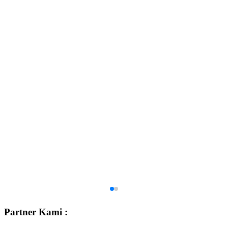
Partner Kami :