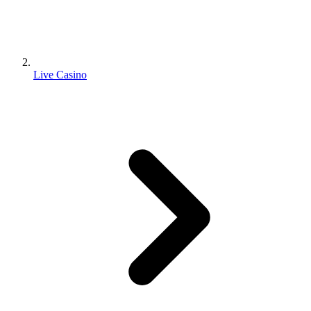
Live Casino