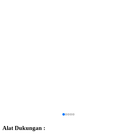
Alat Dukungan :