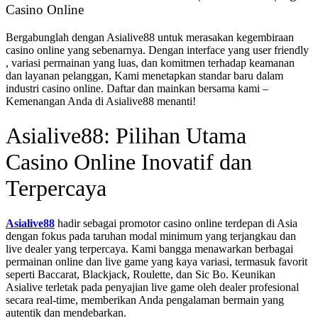
Casino Online
Bergabunglah dengan Asialive88 untuk merasakan kegembiraan
casino online yang sebenarnya. Dengan interface yang user friendly
, variasi permainan yang luas, dan komitmen terhadap keamanan
dan layanan pelanggan, Kami menetapkan standar baru dalam
industri casino online. Daftar dan mainkan bersama kami –
Kemenangan Anda di Asialive88 menanti!
Asialive88: Pilihan Utama
Casino Online Inovatif dan
Terpercaya
Asialive88
hadir sebagai promotor casino online terdepan di Asia
dengan fokus pada taruhan modal minimum yang terjangkau dan
live dealer yang terpercaya. Kami bangga menawarkan berbagai
permainan online dan live game yang kaya variasi, termasuk favorit
seperti Baccarat, Blackjack, Roulette, dan Sic Bo. Keunikan
Asialive terletak pada penyajian live game oleh dealer profesional
secara real-time, memberikan Anda pengalaman bermain yang
autentik dan mendebarkan.