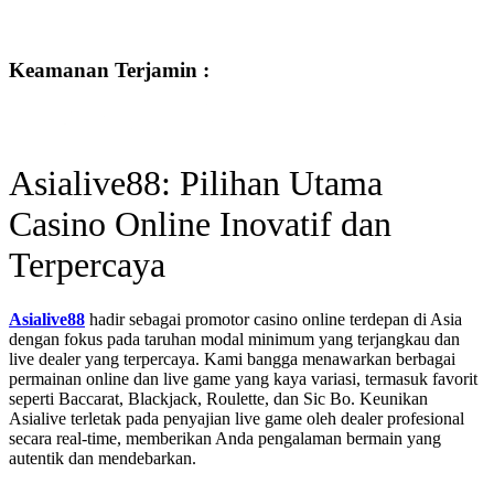
Keamanan Terjamin :
Asialive88: Pilihan Utama
Casino Online Inovatif dan
Terpercaya
Asialive88
hadir sebagai promotor casino online terdepan di Asia
dengan fokus pada taruhan modal minimum yang terjangkau dan
live dealer yang terpercaya. Kami bangga menawarkan berbagai
permainan online dan live game yang kaya variasi, termasuk favorit
seperti Baccarat, Blackjack, Roulette, dan Sic Bo. Keunikan
Asialive terletak pada penyajian live game oleh dealer profesional
secara real-time, memberikan Anda pengalaman bermain yang
autentik dan mendebarkan.