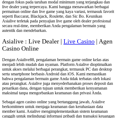
dengan fokus pada taruhan modal minimum yang terjangkau dan
live dealer yang terpercaya. Kami bangga menawarkan berbagai
permainan online dan live game yang kaya variasi, termasuk favorit
seperti Baccarat, Blackjack, Roulette, dan Sic Bo. Keunikan
Asialive terletak pada penyajian live game oleh dealer profesional
secara real-time, memberikan Anda pengalaman bermain yang
autentik dan mendebarkan.
Asialive : Live Dealer |
Live Casino
| Agen
Casino Online
Dengan Asialive88, pengalaman bermain game online kelas atas
menjadi lebih mudah dan nyaman. Platform Asialive dioptimalkan
untuk akses melalui berbagai perangkat, termasuk PC dan desktop
serta smartphone berbasis Android dan iOS. Kami memastikan
bahwa pengalaman bermain game Anda tidak terbatas oleh lokasi
atau perangkat. Asialive juga menyederhanakan proses deposit dan
penarikan dana, dengan tujuan untuk memberikan kenyamanan
maksimal tanpa mengorbankan keamanan dan privasi Anda.
Sebagai agen casino online yang bertanggung jawab, Asialive
berkomitmen untuk menjaga keamanan dan kerahasiaan data
member kami. Asialive mengimplementasikan sistem keamanan
canggih untuk melindungi informasi pribadi dan transaksi keuangan