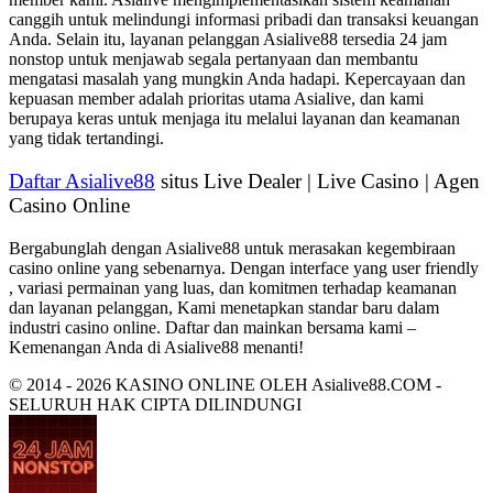
canggih untuk melindungi informasi pribadi dan transaksi keuangan
Anda. Selain itu, layanan pelanggan Asialive88 tersedia 24 jam
nonstop untuk menjawab segala pertanyaan dan membantu
mengatasi masalah yang mungkin Anda hadapi. Kepercayaan dan
kepuasan member adalah prioritas utama Asialive, dan kami
berupaya keras untuk menjaga itu melalui layanan dan keamanan
yang tidak tertandingi.
Daftar Asialive88
situs Live Dealer | Live Casino | Agen
Casino Online
Bergabunglah dengan Asialive88 untuk merasakan kegembiraan
casino online yang sebenarnya. Dengan interface yang user friendly
, variasi permainan yang luas, dan komitmen terhadap keamanan
dan layanan pelanggan, Kami menetapkan standar baru dalam
industri casino online. Daftar dan mainkan bersama kami –
Kemenangan Anda di Asialive88 menanti!
© 2014 - 2026 KASINO ONLINE OLEH Asialive88.COM -
SELURUH HAK CIPTA DILINDUNGI