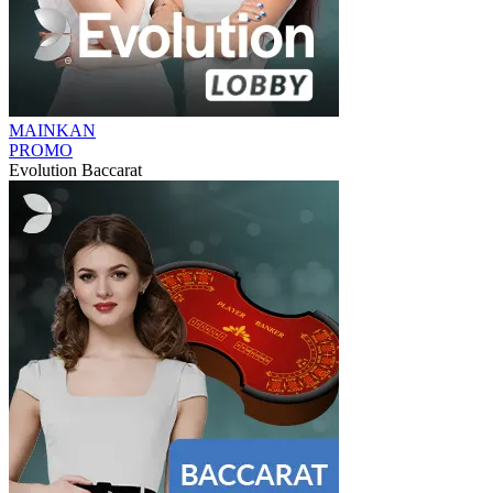
MAINKAN
PROMO
Evolution Baccarat