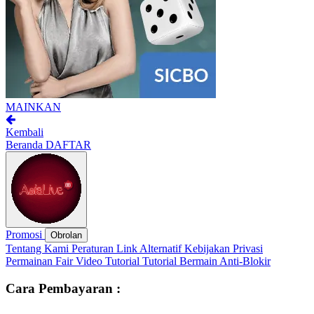
MAINKAN
Kembali
Beranda
DAFTAR
Promosi
Obrolan
Tentang Kami
Peraturan
Link Alternatif
Kebijakan Privasi
Permainan Fair
Video Tutorial
Tutorial Bermain
Anti-Blokir
Cara Pembayaran :