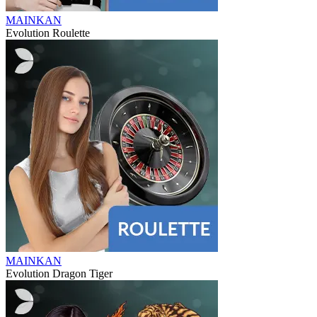
MAINKAN
Evolution Roulette
MAINKAN
Evolution Dragon Tiger