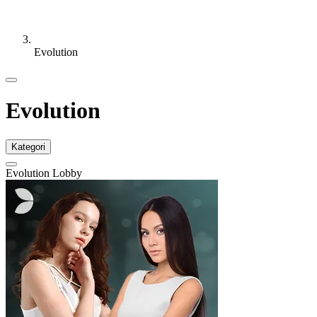
Evolution
Evolution
Kategori
Evolution Lobby