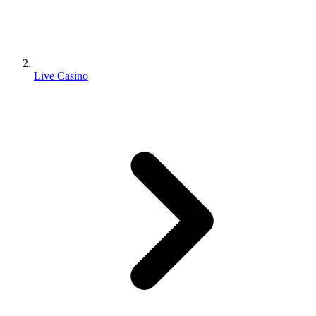
Live Casino