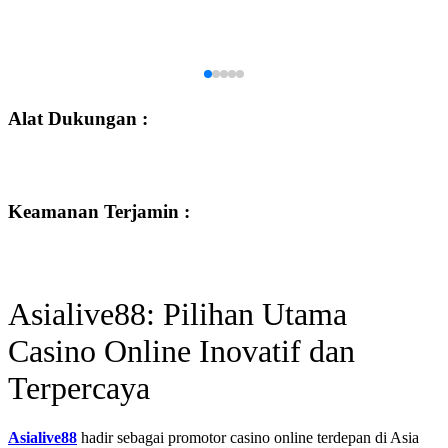
Alat Dukungan :
Keamanan Terjamin :
Asialive88: Pilihan Utama
Casino Online Inovatif dan
Terpercaya
Asialive88
hadir sebagai promotor casino online terdepan di Asia