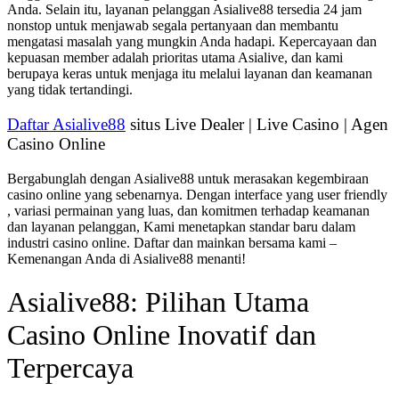
Anda. Selain itu, layanan pelanggan Asialive88 tersedia 24 jam
nonstop untuk menjawab segala pertanyaan dan membantu
mengatasi masalah yang mungkin Anda hadapi. Kepercayaan dan
kepuasan member adalah prioritas utama Asialive, dan kami
berupaya keras untuk menjaga itu melalui layanan dan keamanan
yang tidak tertandingi.
Daftar Asialive88
situs Live Dealer | Live Casino | Agen
Casino Online
Bergabunglah dengan Asialive88 untuk merasakan kegembiraan
casino online yang sebenarnya. Dengan interface yang user friendly
, variasi permainan yang luas, dan komitmen terhadap keamanan
dan layanan pelanggan, Kami menetapkan standar baru dalam
industri casino online. Daftar dan mainkan bersama kami –
Kemenangan Anda di Asialive88 menanti!
Asialive88: Pilihan Utama
Casino Online Inovatif dan
Terpercaya