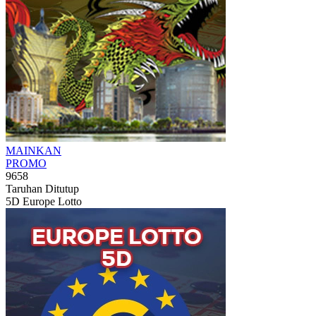
MAINKAN
PROMO
9658
Taruhan Ditutup
5D Europe Lotto