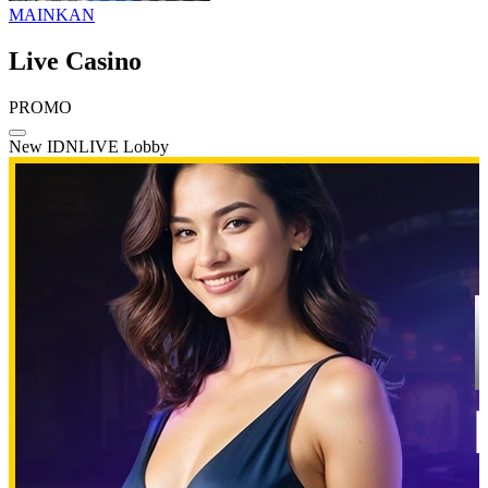
MAINKAN
Live Casino
PROMO
New IDNLIVE Lobby