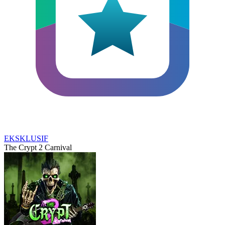
EKSKLUSIF
The Crypt 2 Carnival