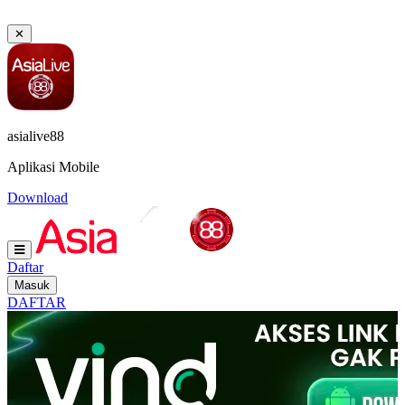
✕
asialive88
Aplikasi Mobile
Download
Daftar
Masuk
DAFTAR