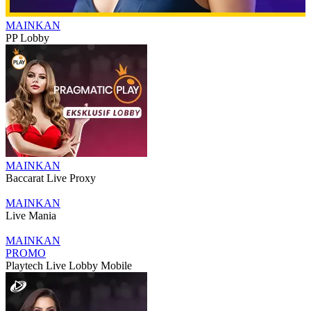
MAINKAN
PP Lobby
MAINKAN
Baccarat Live Proxy
MAINKAN
Live Mania
MAINKAN
PROMO
Playtech Live Lobby Mobile