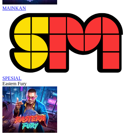
MAINKAN
SPESIAL
Eastern Fury