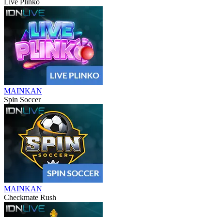
Live Plinko
MAINKAN
Spin Soccer
MAINKAN
Checkmate Rush