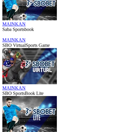
MAINKAN
Saba Sportsbook
MAINKAN
SBO VirtualSports Game
MAINKAN
SBO SportsBook Lite