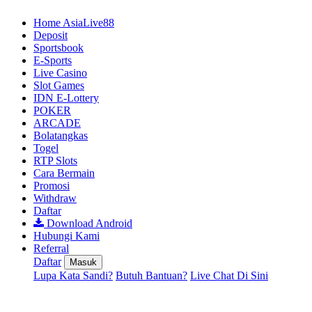
Home AsiaLive88
Deposit
Sportsbook
E-Sports
Live Casino
Slot Games
IDN E-Lottery
POKER
ARCADE
Bolatangkas
Togel
RTP Slots
Cara Bermain
Promosi
Withdraw
Daftar
Download Android
Hubungi Kami
Referral
Daftar
Masuk
Lupa Kata Sandi?
Butuh Bantuan?
Live Chat Di Sini