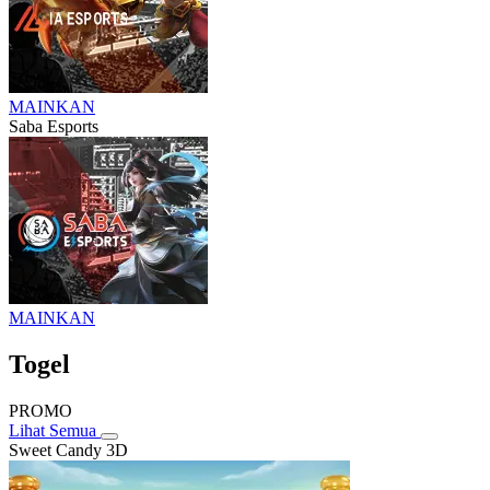
MAINKAN
Saba Esports
MAINKAN
Togel
PROMO
Lihat Semua
Sweet Candy 3D