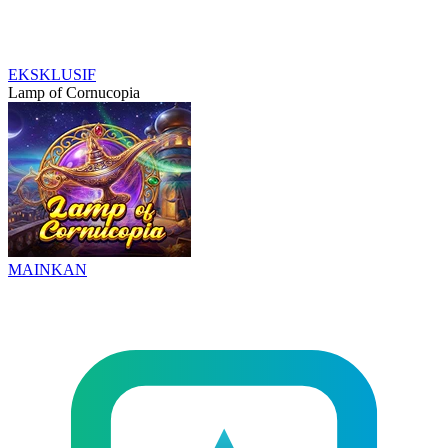
EKSKLUSIF
Lamp of Cornucopia
MAINKAN