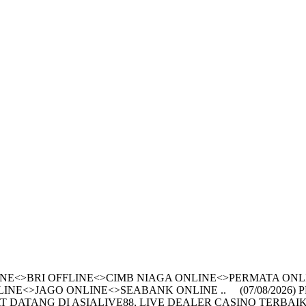
LINE<>BRI OFFLINE<>CIMB NIAGA ONLINE<>PERMATA O
NLINE<>JAGO ONLINE<>SEABANK ONLINE ..
(07/08/2026)
P
 DATANG DI ASIALIVE88, LIVE DEALER CASINO TERBAIK 